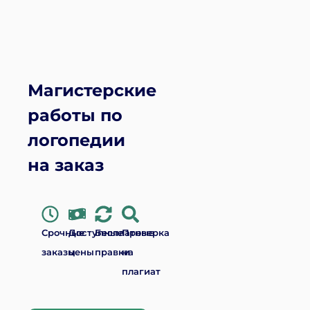
Магистерские
работы по
логопедии
на заказ
Срочные
Доступные
Бесплатные
Проверка
заказы
цены
правки
на
плагиат