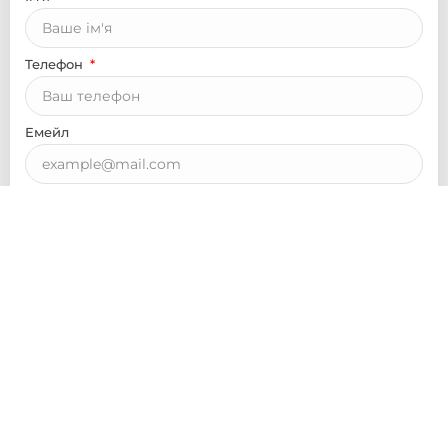
Телефон
Емейл
Відправити заявку
Я даю згоду на обробку своїх персональних даних у відповідності з 
політикою конфіденційності
і приймаю умови 
договору публічної оферти