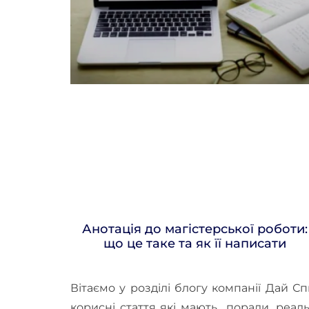
Анотація до магістерської роботи:
що це таке та як її написати
Вітаємо у розділі блогу компанії Дай С
корисні стаття які мають поради, реал