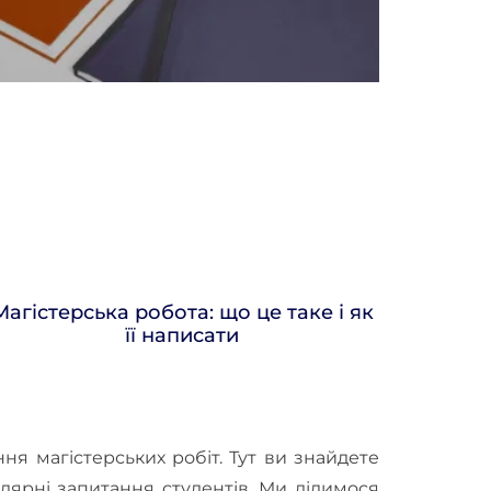
Магістерська робота: що це таке і як
її написати
ня магістерських робіт. Тут ви знайдете
лярні запитання студентів. Ми ділимося