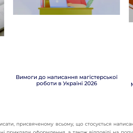
Вимоги до написання магістерської
роботи в Україні 2026
писати, присвяченому всьому, що стосується написан
ьні приклади оформлення, а також відповіді на попу